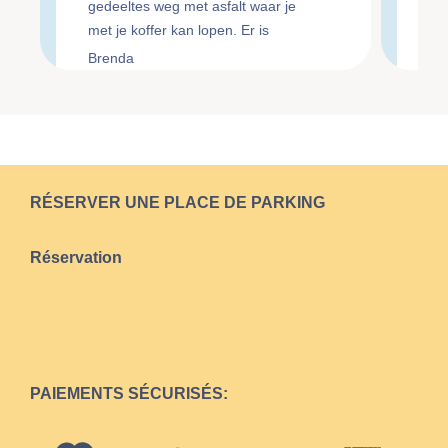
gedeeltes weg met asfalt waar je
do
met je koffer kan lopen. Er is
ge
verlichting aanwezig maar wel
Ch
Brenda
Li
minimaal.
ne
RÉSERVER UNE PLACE DE PARKING
Réservation
PAIEMENTS SÉCURISÉS: