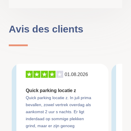
Avis des clients
01.08.2026
27
Quick parking locatie z
Re
Quick parking locatie z. In juli prima
bevallen, zowel vertrek overdag als
ma
aankomst 2 uur s nachts. Er ligt
an
inderdaad op sommige plekken
Re
grind, maar er zijn genoeg
do