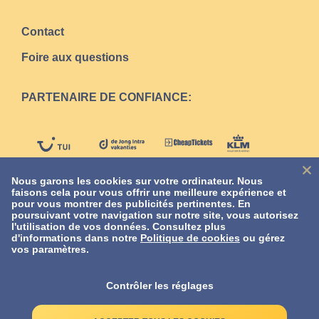
Contact
Foire aux questions
PARTENAIRE DE CONFIANCE:
Nous garons les cookies sur votre ordinateur. Nous
faisons cela pour vous offrir une meilleure expérience et
pour vous montrer des publicités pertinentes. En
poursuivant votre navigation sur notre site, vous autorisez
l'utilisation de vos données. Consultez plus
d'informations dans notre
Politique de cookies
ou gérez
vos paramètres.
Contrôler les réglages
Offre de bienvenue :
Droits d'auteur
© Quick Parking
2026
+
10% de réduction