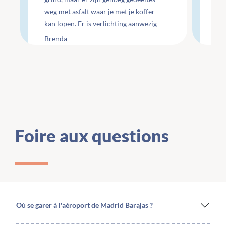
weg met asfalt waar je met je koffer
ge
kan lopen. Er is verlichting aanwezig
Che
maar wel minimaal.
te
Brenda
Li
Foire aux questions
Où se garer à l'aéroport de Madrid Barajas ?