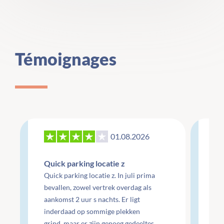
Témoignages
01.08.2026
27
Quick parking locatie z
Re
Quick parking locatie z. In juli prima
mo
bevallen, zowel vertrek overdag als
aankomst 2 uur s nachts. Er ligt
Re
inderdaad op sommige plekken
do
grind, maar er zijn genoeg gedeeltes
do