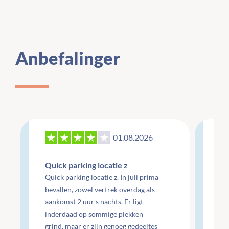
Anbefalinger
01.08.2026
27
Quick parking locatie z
Re
Quick parking locatie z. In juli prima
mo
bevallen, zowel vertrek overdag als
aankomst 2 uur s nachts. Er ligt
Re
inderdaad op sommige plekken
do
grind, maar er zijn genoeg gedeeltes
do