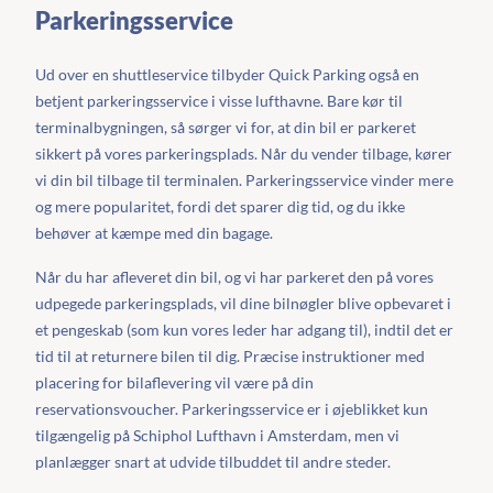
Parkeringsservice
Ud over en shuttleservice tilbyder Quick Parking også en
betjent parkeringsservice i visse lufthavne. Bare kør til
terminalbygningen, så sørger vi for, at din bil er parkeret
sikkert på vores parkeringsplads. Når du vender tilbage, kører
vi din bil tilbage til terminalen. Parkeringsservice vinder mere
og mere popularitet, fordi det sparer dig tid, og du ikke
behøver at kæmpe med din bagage.
Når du har afleveret din bil, og vi har parkeret den på vores
udpegede parkeringsplads, vil dine bilnøgler blive opbevaret i
et pengeskab (som kun vores leder har adgang til), indtil det er
tid til at returnere bilen til dig. Præcise instruktioner med
placering for bilaflevering vil være på din
reservationsvoucher. Parkeringsservice er i øjeblikket kun
tilgængelig på Schiphol Lufthavn i Amsterdam, men vi
planlægger snart at udvide tilbuddet til andre steder.