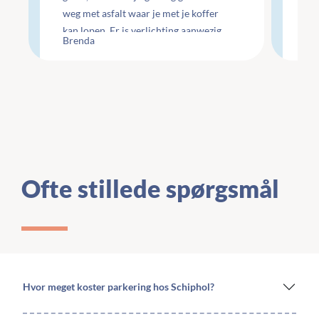
weg met asfalt waar je met je koffer
ge
kan lopen. Er is verlichting aanwezig
Che
Brenda
Li
maar wel minimaal.
te
Ofte stillede spørgsmål
Hvor meget koster parkering hos Schiphol?