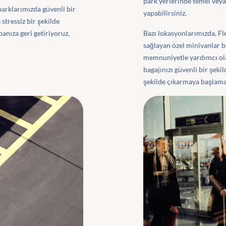
park yerlerinde temel veya
parklarımızda güvenli bir
yapabilirsiniz.
stressiz bir şekilde
abanıza geri getiriyoruz,
Bazı lokasyonlarımızda, Fl
sağlayan özel minivanlar b
memnuniyetle yardımcı olac
bagajınızı güvenli bir şek
şekilde çıkarmaya başlaman