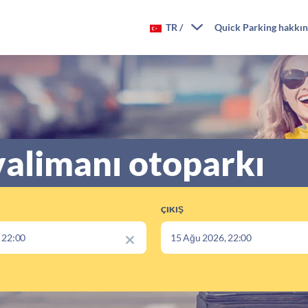
TR
/
Quick Parking hakkı
valimanı otoparkı
ÇIKIŞ