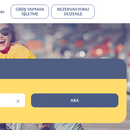
GIRIŞ YAPMAK
REZERVASYONU
nda
IŞLETME
DÜZENLE
ARA