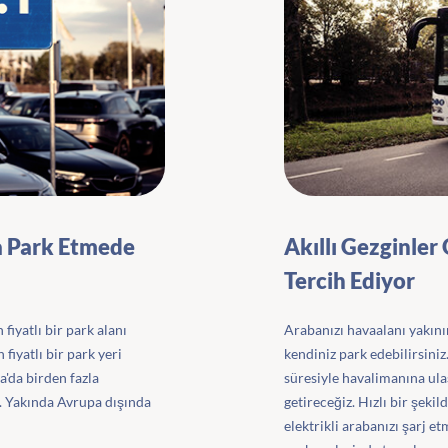
a Park Etmede
Akıllı Gezginler
Tercih Ediyor
 fiyatlı bir park alanı
Arabanızı havaalanı yakını
iyatlı bir park yeri
kendiniz park edebilirsiniz
a'da birden fazla
süresiyle havalimanına ula
z. Yakında Avrupa dışında
getireceğiz. Hızlı bir şekil
elektrikli arabanızı şarj e