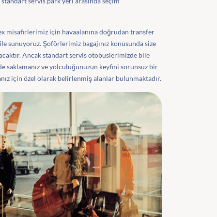
 standart servis park yeri arasında seçim
ex misafirlerimiz için havaalanına doğrudan transfer
ile sunuyoruz. Şoförlerimiz bagajınız konusunda size
aktır. Ancak standart servis otobüslerimizde bile
ilde saklamanız ve yolculuğunuzun keyfini sorunsuz bir
ız için özel olarak belirlenmiş alanlar bulunmaktadır.