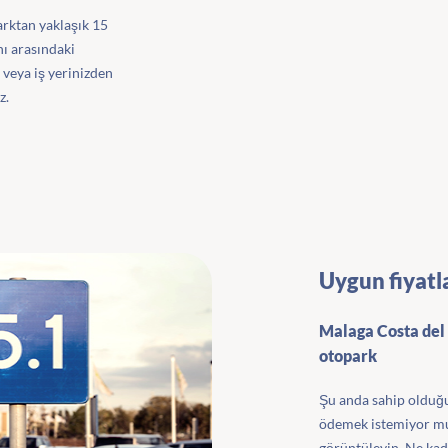
arktan yaklaşık 15
nı arasındaki
 veya iş yerinizden
z.
Uygun fiyatl
Malaga Costa del 
otopark
Şu anda sahip olduğum
ödemek istemiyor mus
görüntüleyin. Ne kad