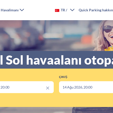
l Havalimanı
TR
/
Quick Parking hakkı
 Sol havaalanı otop
ÇIKIŞ