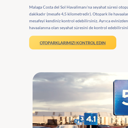
Malaga Costa del Sol Havalimanı'na seyahat süresi otop
dakikadır (mesafe 4,5 kilometredir). Otopark ile havaala
mesafeyi kendiniz kontrol edebilirsiniz. Ayrıca evinizden
havaalanına olan seyahat süresini de kontrol edebilirsini
OTOPARKLARIMIZI KONTROL EDIN