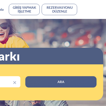
GIRIŞ YAPMAK
REZERVASYONU
nda
IŞLETME
DÜZENLE
arkı
ARA