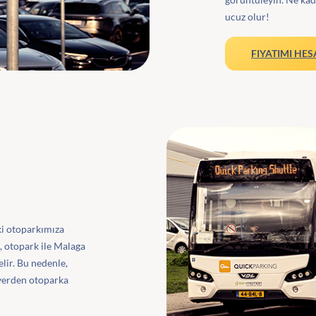
ucuz olur!
FIYATIMI HE
ki otoparkımıza
, otopark ile Malaga
lir. Bu nedenle,
 yerden otoparka