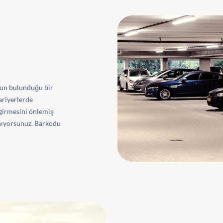
zun bulunduğu bir
ariyerlerde
a girmesini önlemiş
anıyorsunuz. Barkodu