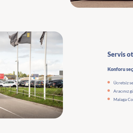
Servis o
Konforu seç
Ücretsiz s
Aracınız g
Malaga Cos