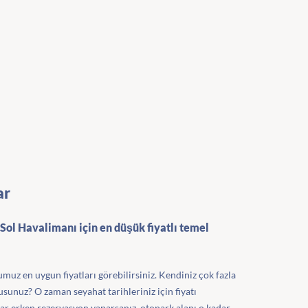
ar
Sol Havalimanı için en düşük fiyatlı temel
uz en uygun fiyatları görebilirsiniz. Kendiniz çok fazla
unuz? O zaman seyahat tarihleriniz için fiyatı
ar erken rezervasyon yaparsanız, otopark alanı o kadar