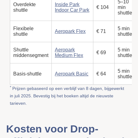
5–10
Overdekte
Inside Park
€ 104
min
shuttle
Indoor Car Park
shuttle
Flexibele
5 min
Aeropark Flex
€ 71
shuttle
shuttle
Shuttle
Aeropark
5 min
€ 69
middensegment
Medium Flex
shuttle
5 min
Basis-shuttle
Aeropark Basic
€ 64
shuttle
*
Prijzen gebaseerd op een verblijf van 8 dagen, bijgewerkt
in juli 2025. Bevestig bij het boeken altijd de nieuwste
tarieven.
Kosten voor Drop-