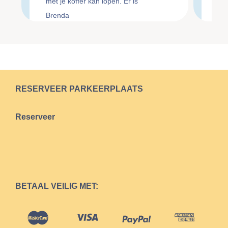
met je koffer kan lopen. Er is
rea
verlichting aanwezig maar wel
me
Brenda
Lin
minimaal.
top
ge
RESERVEER PARKEERPLAATS
Reserveer
BETAAL VEILIG MET: