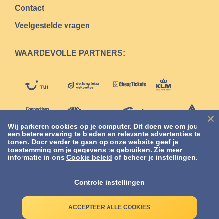
Contact
Veelgestelde vragen
WAARDEVOLLE PARTNERS:
Wij parkeren cookies op je computer. Dit doen we om jou
een betere ervaring te bieden en relevante advertenties te
tonen. Door verder te gaan op onze website geef je
toestemming om je gegevens te gebruiken. Zie meer
informatie in ons
Cookie beleid
of beheer je instellingen.
Controle instellingen
Copyright
© Quick Parking
2026
10% welkomstkorting
+
ACCEPTEER ALLE COOKIES
Na aanmelding voor de nieuwsbrief