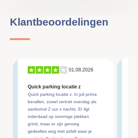
Klantbeoordelingen
01.08.2026
27
Quick parking locatie z
Re
Quick parking locatie z. In juli prima
bevallen, zowel vertrek overdag als
ma
aankomst 2 uur s nachts. Er ligt
an
inderdaad op sommige plekken
Re
grind, maar er zijn genoeg
do
gedeeltes weg met asfalt waar je
do