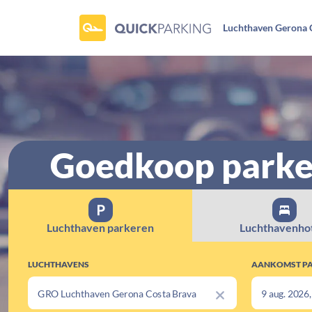
Luchthaven Gerona 
Goedkoop parker
Luchthaven parkeren
Luchthavenhot
LUCHTHAVENS
AANKOMST P