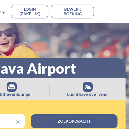
LOGIN
BEWERK
ing
(ZAKELIJK)
BOEKING
ava Airport
hthavenlounge
Luchthavenvervoer
ZOEKOPDRACHT