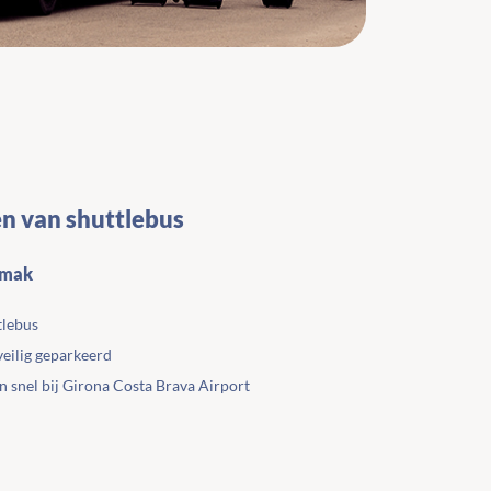
n van shuttlebus
emak
tlebus
veilig geparkeerd
n snel bij Girona Costa Brava Airport