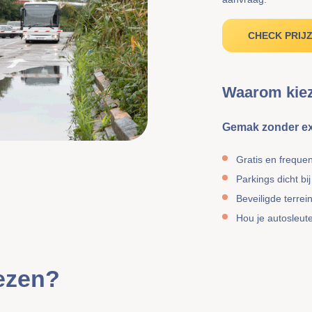
CHECK PRIJ
Waarom kiez
Gemak zonder ex
Gratis en freque
Parkings dicht bij
Beveiligde terre
Hou je autosleutel
iezen?