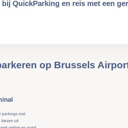
 bij QuickParking en reis met een g
parkeren op Brussels Airpor
minal
e parkings met
 kiezen uit
, met veilige en goed