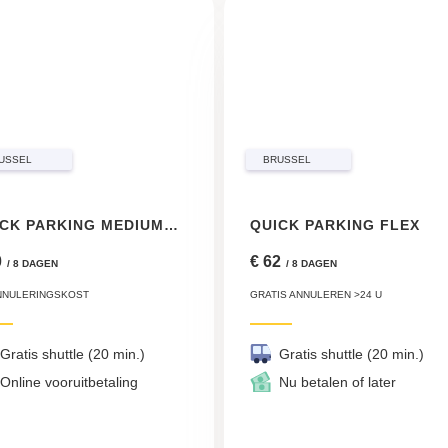
USSEL
BRUSSEL
QUICK PARKING MEDIUM FLEX
QUICK PARKING FLEX
0
€ 62
/ 8 DAGEN
/ 8 DAGEN
ANNULERINGSKOST
GRATIS ANNULEREN >24 U
Gratis shuttle (20 min.)
Gratis shuttle (20 min.)
Online vooruitbetaling
Nu betalen of later