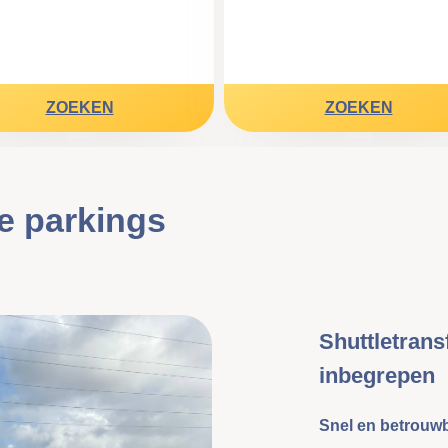
ZOEKEN
ZOEKEN
le parkings
Shuttletrans
inbegrepen
Snel en betrouw