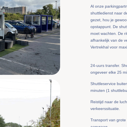
Al onze parkingpartn
shuttledienst naar d
gezet, hou je gewoon 
opstappunt. De shutt
moet wachten. De rit
afhankelijk van de v
Vertrekhal voor ma
24-uurs transfer. Sh
ongeveer elke 25 mi
Shuttleservice buit
minuten (1 shuttlebu
Reistijd naar de luc
verkeerssituatie.
Transport van grote b
aanvraag.