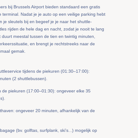
ers bij Brussels Airport bieden standaard een gratis
e terminal. Nadat je je auto op een veilige parking hebt
je sleutels bij en begeef je je naar het shuttle-
les rijden de hele dag en nacht, zodat je nooit te lang
 duurt meestal tussen de tien en twintig minuten,
erkeerssituatie, en brengt je rechtstreeks naar de
ximaal gemak.
uttleservice tijdens de piekuren (01:30–17:00):
nuten (2 shuttlebussen).
en de piekuren (17:00–01:30): ongeveer elke 35
s).
hthaven: ongeveer 20 minuten, afhankelijk van de
agage (bv. golftas, surfplank, ski's...) mogelijk op