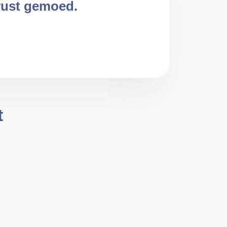
erust gemoed.
t