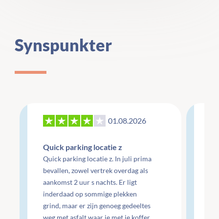
Synspunkter
01.08.2026
27
Quick parking locatie z
Re
Quick parking locatie z. In juli prima
mo
bevallen, zowel vertrek overdag als
aankomst 2 uur s nachts. Er ligt
Re
inderdaad op sommige plekken
do
grind, maar er zijn genoeg gedeeltes
do
weg met asfalt waar je met je koffer
ge