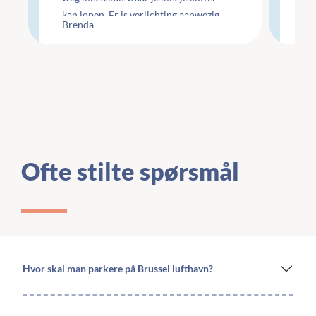
kan lopen. Er is verlichting aanwezig
Che
Brenda
Li
maar wel minimaal.
te
Ofte stilte spørsmål
Hvor skal man parkere på Brussel lufthavn?