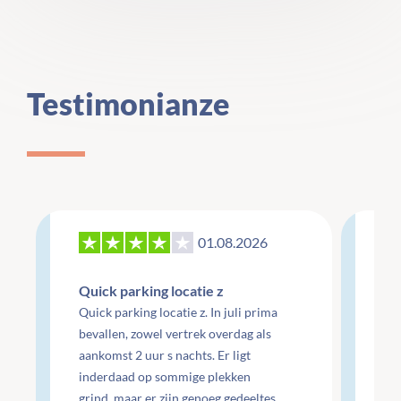
Testimonianze
01.08.2026
27
Quick parking locatie z
Re
Quick parking locatie z. In juli prima
mo
bevallen, zowel vertrek overdag als
aankomst 2 uur s nachts. Er ligt
Re
inderdaad op sommige plekken
do
grind, maar er zijn genoeg gedeeltes
do