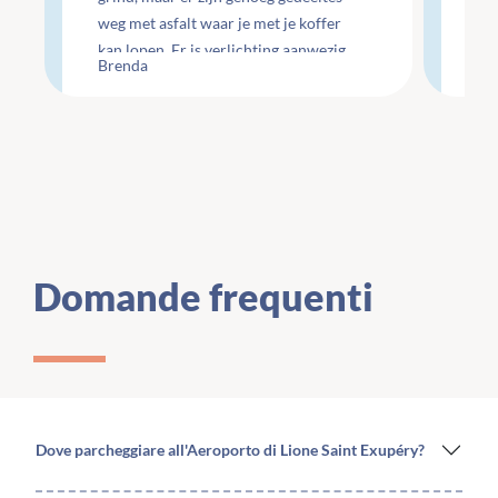
weg met asfalt waar je met je koffer
ge
kan lopen. Er is verlichting aanwezig
Che
Brenda
Li
maar wel minimaal.
te
Domande frequenti
Dove parcheggiare all'Aeroporto di Lione Saint Exupéry?