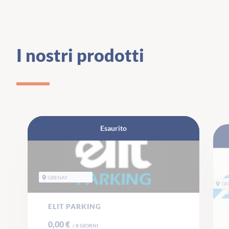
I nostri prodotti
Esaurito
GRENAY
GR
ELIT PARKING
0,00 €
/
8
GIORNI