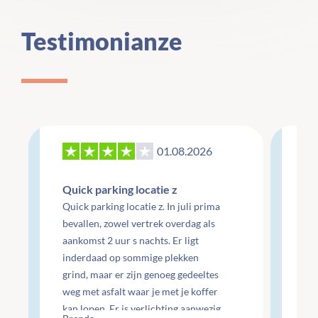
Testimonianze
01.08.2026
27
Quick parking locatie z
Re
Quick parking locatie z. In juli prima
mo
bevallen, zowel vertrek overdag als
aankomst 2 uur s nachts. Er ligt
Re
inderdaad op sommige plekken
do
grind, maar er zijn genoeg gedeeltes
do
weg met asfalt waar je met je koffer
ge
kan lopen. Er is verlichting aanwezig
Che