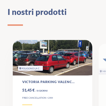
I nostri prodotti
POLIGONO LA COVA
MA
VICTORIA PARKING VALENCIA
51,45 €
/
8
GIORNI
FREE CANCELLATION >24H