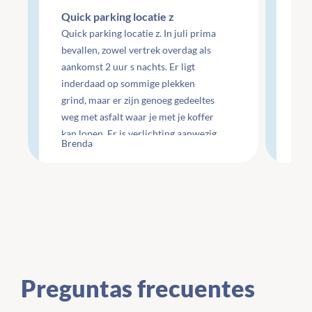
Quick parking locatie z
Re
Quick parking locatie z. In juli prima
mo
bevallen, zowel vertrek overdag als
aankomst 2 uur s nachts. Er ligt
Re
inderdaad op sommige plekken
do
grind, maar er zijn genoeg gedeeltes
do
weg met asfalt waar je met je koffer
ge
kan lopen. Er is verlichting aanwezig
Che
Brenda
Li
maar wel minimaal.
te
Preguntas frecuentes