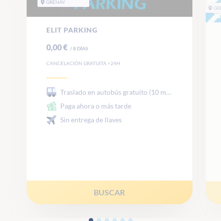
GRENAY
GR
ELIT PARKING
0,00 €
/
8
DÍAS
CANCELACIÓN GRATUITA >24H
Traslado en autobús gratuito (10 min)
Paga ahora o más tarde
Sin entrega de llaves
BUSCAR