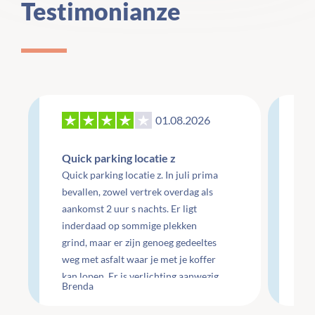
Testimonianze
01.08.2026
27
Quick parking locatie z
Re
Quick parking locatie z. In juli prima
mo
bevallen, zowel vertrek overdag als
aankomst 2 uur s nachts. Er ligt
Re
inderdaad op sommige plekken
do
grind, maar er zijn genoeg gedeeltes
do
weg met asfalt waar je met je koffer
ge
kan lopen. Er is verlichting aanwezig
Che
Brenda
Li
maar wel minimaal.
te