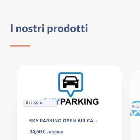
I nostri prodotti
GDAŃSK
GD
SKY PARKING OPEN AIR CAR PARK DANZIG
34,50 €
/
8
GIORNI