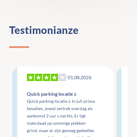
Testimonianze
01.08.2026
27
Quick parking locatie z
Re
Quick parking locatie z. In juli prima
mo
bevallen, zowel vertrek overdag als
aankomst 2 uur s nachts. Er ligt
Re
inderdaad op sommige plekken
do
grind, maar er zijn genoeg gedeeltes
do