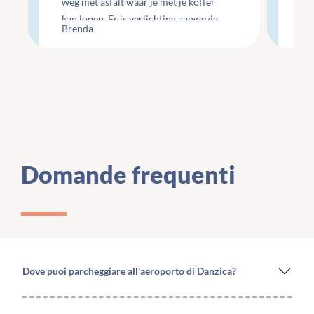
weg met asfalt waar je met je koffer
ge
kan lopen. Er is verlichting aanwezig
Che
Brenda
Li
maar wel minimaal.
te
Domande frequenti
Dove puoi parcheggiare all'aeroporto di Danzica?