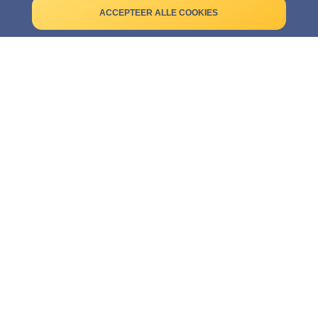
Gebruiksvoorwaarden
ACCEPTEER ALLE COOKIES
Bedrijfsgegevens
Cookies
KLANTENSERVICE
Contact
Veelgestelde vragen
WAARDEVOLLE PARTNERS: