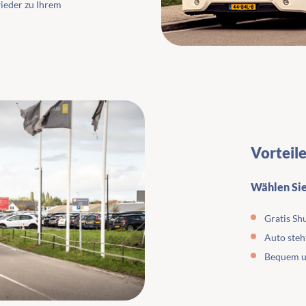
wieder zu Ihrem
Vorteil
Wählen Si
Gratis Sh
Auto steh
Bequem un