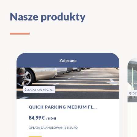
Nasze produkty
Zalecane
LOCATION M/Z, AALSMEER
DE
QUICK PARKING MEDIUM FLEX
84,99 €
/
8
DNI
OPŁATA ZA ANULOWANIE 5 EURO