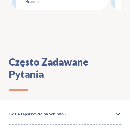
Brenda
Li
maar wel minimaal.
te
Często Zadawane
Pytania
Gdzie zaparkować na Schiphol?