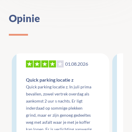
Opinie
01.08.2026
27
Quick parking locatie z
Re
Quick parking locatie z. In juli prima
mo
bevallen, zowel vertrek overdag als
aankomst 2 uur s nachts. Er ligt
Re
inderdaad op sommige plekken
do
grind, maar er zijn genoeg gedeeltes
do
weg met asfalt waar je met je koffer
ge
kan lopen. Er is verlichting aanwezig
Che