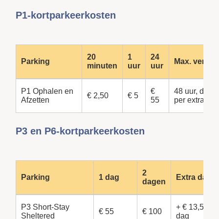
P1-kortparkeerkosten
20
1
24
Parking
Max. verblijf
minuten
uur
uur
P1 Ophalen en
€
48 uur, daar
€ 2,50
€ 5
Afzetten
55
per extra da
P3 en P6-kortparkeerkosten
2
Parking
1 dag
Extra dage
dagen
P3 Short-Stay
+ € 13,50 pe
€ 55
€ 100
Sheltered
dag