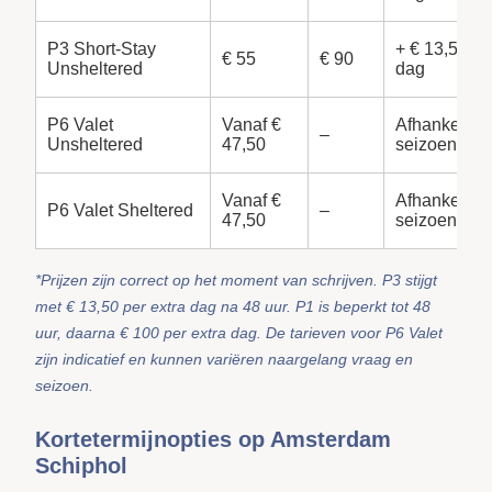
P3 Short-Stay
+ € 13,50 pe
€ 55
€ 90
Unsheltered
dag
P6 Valet
Vanaf €
Afhankelijk 
–
Unsheltered
47,50
seizoen
Vanaf €
Afhankelijk 
P6 Valet Sheltered
–
47,50
seizoen
*Prijzen zijn correct op het moment van schrijven. P3 stijgt
met € 13,50 per extra dag na 48 uur. P1 is beperkt tot 48
uur, daarna € 100 per extra dag. De tarieven voor P6 Valet
zijn indicatief en kunnen variëren naargelang vraag en
seizoen.
Kortetermijnopties op Amsterdam
Schiphol