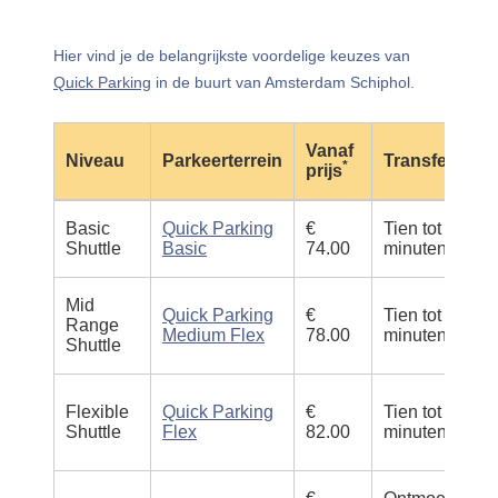
Hier vind je de belangrijkste voordelige keuzes van
Quick Parking
in de buurt van Amsterdam Schiphol.
Vanaf
Niveau
Parkeerterrein
Transfer
*
prijs
Basic
Quick Parking
€
Tien tot vijftien
Shuttle
Basic
74.00
minuten shuttl
Mid
Quick Parking
€
Tien tot vijftien
Range
Medium Flex
78.00
minuten shuttl
Shuttle
Flexible
Quick Parking
€
Tien tot vijftien
Shuttle
Flex
82.00
minuten shuttl