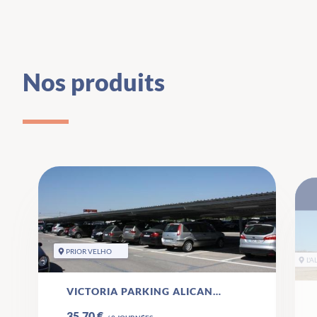
Nos produits
PRIOR VELHO
L'A
VICTORIA PARKING ALICANTE
35,70 €