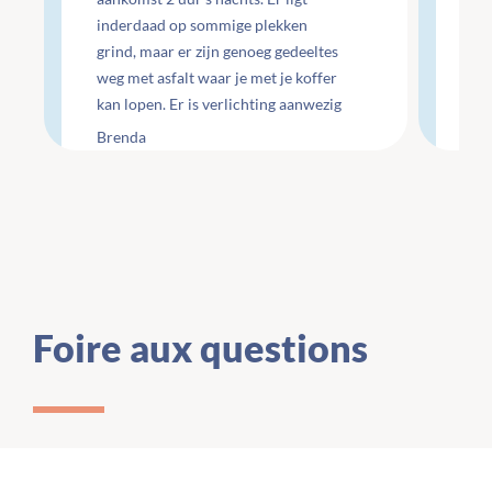
inderdaad op sommige plekken
do
grind, maar er zijn genoeg gedeeltes
do
weg met asfalt waar je met je koffer
ge
kan lopen. Er is verlichting aanwezig
Che
maar wel minimaal.
te
Brenda
Li
Foire aux questions