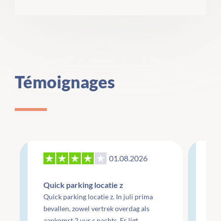
Témoignages
01.08.2026
27
Quick parking locatie z
Re
Quick parking locatie z. In juli prima
mo
bevallen, zowel vertrek overdag als
aankomst 2 uur s nachts. Er ligt
Re